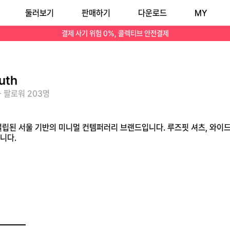
둘러보기
판매하기
다운로드
MY
인 무드를 아우릅니다.
결제 사기 위험 0%, 콜렉티브 안전결제
uth
· 팔로워 203명
년 설립된 서울 기반의 미니멀 컨템퍼러리 브랜드입니다. 루즈핏 셔츠, 와이
니다.