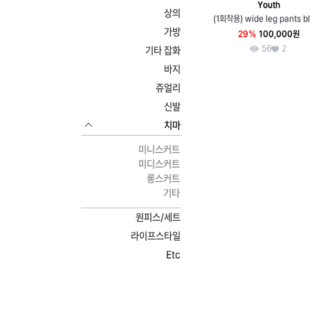
Youth
상의
(1회착용) wide leg pants b
가방
29%
100,000원
56
2
기타 잡화
바지
쥬얼리
신발
치마
미니스커트
미디스커트
롱스커트
기타
원피스/세트
라이프스타일
Etc