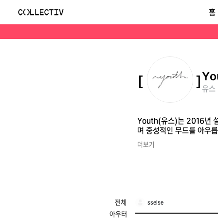
유스(Youth)
홈
Youth(유스)는 2016년 설립된 서울 기반의 미니멀 컨템퍼러리 브랜드입니다. 루즈핏 셔츠, 와이드 팬츠, 캐시미어 니트 등. 뉴트럴 톤온톤 스타일링에 강하며 중성적
Yo
유스 
Youth(유스)는 2016
며 중성적인 무드를 아우릅
더보기
전체
sselse
아우터