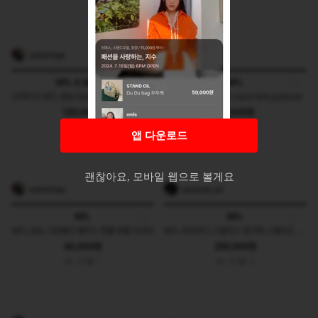
oddvintage
taau
NFL X Starter
NFL
스타터 X NFL 90s Detroit Lions 올드스쿨 나일론 점퍼
NFL 49ers mock neck knit pullover
120,000원
56,000원
31
2
49
4
앱 다운로드
괜찮아요, 모바일 웹으로 볼게요
oddvintage
gangnam_gd
NFL
NFL
NFL 00s 그린베이 패커스 풋볼 반팔 티셔츠
NFL 피츠버그 스틸러스 양가죽 스웨이드 바시티 자켓
40,000원
250,000원
50
1
40
2