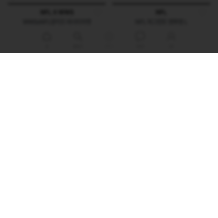
NFL X WWS
NFL
WWSxNFL양키즈 바시티자켓
NFL 피그먼트 맨투맨 L
100,000원
24,200원
46
2
13
0
홈
둘러보기
판매하기
메시지
MY
eunpyeonggu__vintage
gangnam_gd
NFL
Bershka X NFL
NFL 맨투맨
NFL X Bershka 멀티로고 와이드 데님 팬츠
30,000원
50,000원
12
0
36
2
404vintage
_bronzwick
NFL
NFL
NFL 레이더스 져지 반팔 m
NFL 맨투맨 (Man XL) 13419
44,000원
63,000원