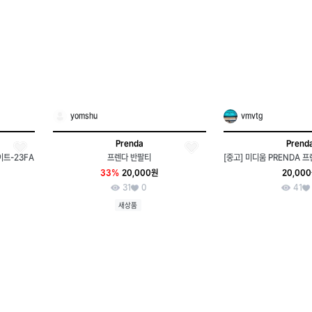
yomshu
vmvtg
Prenda
Prend
이트-23FA
프렌다 반팔티
33%
20,000원
20,00
31
0
41
새상품