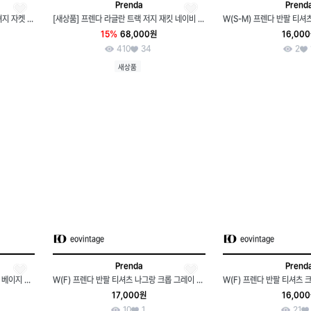
Prenda
Prend
[새상품] 프렌다 베이지 레드 네이비 져지 자켓 점퍼 여성 남성 아디다스 져지
[새상품] 프렌다 라글란 트랙 저지 재킷 네이비 / 아디다스 져지 폴로 베이프
15%
68,000원
16,00
410
34
2
새상품
eovintage
eovintage
Prenda
Prend
(M-XL) 프렌다 반팔 티셔츠 체크패치 베이지 키치-H34614
W(F) 프렌다 반팔 티셔츠 나그랑 크롭 그레이 스트릿-H34460
17,000원
16,00
10
1
21