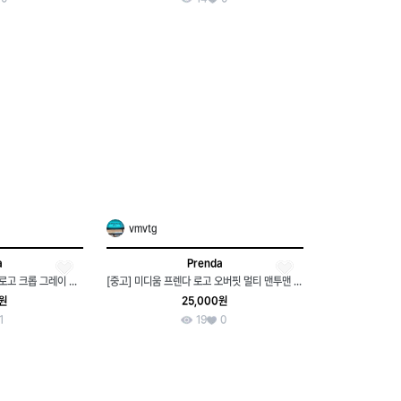
vmvtg
a
Prenda
W(F) 프렌다 긴팔티셔츠 빅로고 크롭 그레이 스트릿-79DF
[중고] 미디움 프렌다 로고 오버핏 멀티 맨투맨 티셔츠 새상품급
0원
25,000원
1
19
0