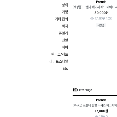
Prenda
상의
가방
80,000원
17.1K
1.2K
기타 잡화
새상품
바지
쥬얼리
신발
치마
원피스/세트
라이프스타일
Etc
eovintage
Prenda
17,000원
11
0