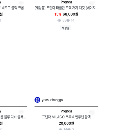
a
Prenda
W(S-M) 프렌다 반팔 티셔츠 빅로고 블랙 크롭 올드스쿨-H35591
[새상품] 프렌다 라글란 트랙 저지 재킷 (베이지&브릭 레드 컬러) 아디다스 져지 폴로 베이프
0원
15%
68,000원
1
83
14
새상품
yeosuchanggo
a
Prenda
W(F) 프렌다 반팔 티셔츠 크롭 블루 럭비 블록코어-7F16
프렌다 MILAGO 크루넥 맨투맨 블랙
0원
20,000원
0
14
0