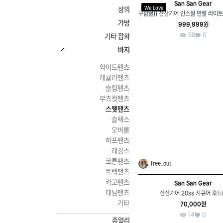
San San Gear
We Love
상의
가방
999,999원
58
0
기타 잡화
바지
와이드팬츠
레귤러팬츠
슬림팬츠
부츠컷팬츠
스웻팬츠
슬랙스
오버롤
하프팬츠
레깅스
코튼팬츠
free_out
트랙팬츠
카고팬츠
San San Gear
데님팬츠
산산기어 20ss 시큐어 후드
기타
70,000원
14
0
쥬얼리