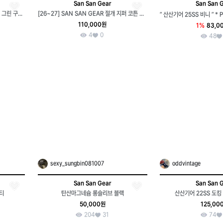
San San Gear
San San 
구함글)) 산산기어 인스틸 반팔 라이트 그린 구해요
[26~27] SAN SAN GEAR 절개 지퍼 코튼 팬츠 (차콜/그레이계열)
110,000원
1%
83,0
4
0
48
sexy_sungbin081007
oddvintage
San San Gear
San San 
티
탄산마그네슘 롱슬리브 블랙
산산기어 22SS 도킹
50,000원
125,00
204
31
74