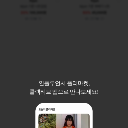
Kijun
Kijun
kijun 기준 니트집업
kijun 기준 꽈배기 니트
33%
100,000원
63%
45,000원
92
10
297
20
인플루언서 플리마켓,
콜렉티브 앱으로 만나보세요!