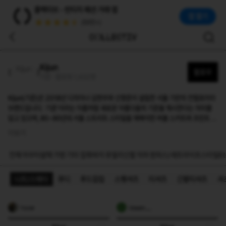
기준(Kijun)
콜렉티브 - 빈티지 패션 거래 앱
Kijun(기준)은 2018년 디자이너 김현우와 신명준이 설립한 서울 기반의 컨템포러리 브랜드입니다. '기준'이라는 이름처럼 새로운 아름다움의 기준을 제시한다는 의미
앱 열기
(50만+)
Kijun
팔로우
기준 · 팔로워 1,432명
Kijun(기준)은 2018년 디자이너 김현우와 신명준이 설립한 서울 기반의 컨템포러리
브랜드입니다. '기준'이라는 이름처럼 새로운 아름다움의 기준을 제시한다는 의미를
담고 있으며, 80~90년대 서울 스트리트 스타일을 재해석한 버블 스커트와 프린트 톱
등 독창적인 컬렉션으로 알려져 있습니다. 국내외 패션 콘테스트에서 수상하며 실력을
더보기
인정받았고, 무신사가 'K-브랜드'로 선정해 도쿄 하라주쿠 팝업으로 소개하기도 했습
니다.
전체
아우터
상의
가방
기타 잡화
바지
쥬얼리
신발
치마
원피스/세트
라이프스타일
Et
니트/스웨터
후디
후드집업
스웻셔츠
티셔츠
긴팔티셔츠
셔
hyuae
daaaan___