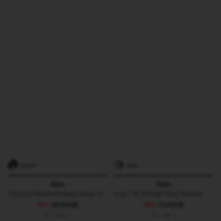
ohxchz
dobu
Kijun
Kijun
기준 Crop Pique Knit Black Stripe 크롭 피케 니트
Kijun 기준 카라 집업 가디건 10month 콜라보
41%
89,000원
10%
72,000원
46
2
83
5