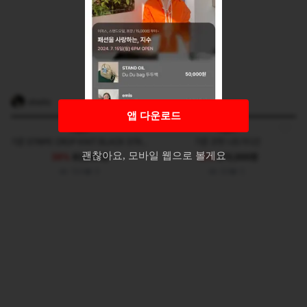
ohxchz
yamm
앱 다운로드
Kijun
Kijun
기준 STRIPE CROP KNIT BLACK STRIPE
기준 코멧 니트가디건
괜찮아요, 모바일 웹으로 볼게요
39%
83,000원
13%
270,000원
184
9
90
5