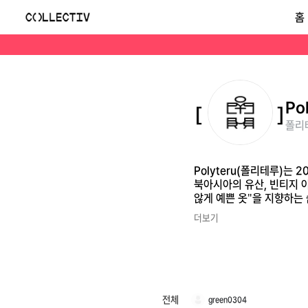
폴리테루(Polyteru)
홈
Polyteru(폴리테루)는 2018년에 시작된 대한민국의 고감도 디자이너 패션 레이블입니다. 박윤하 대표를 필두로 한 3명의 디자이너 팀이 이끌고 있으며, 동북아시아의
Po
폴리테
Polyteru(폴리테루)는
북아시아의 유산, 빈티지 
않게 예쁜 옷"을 지향하는 
더보기
전체
green0304