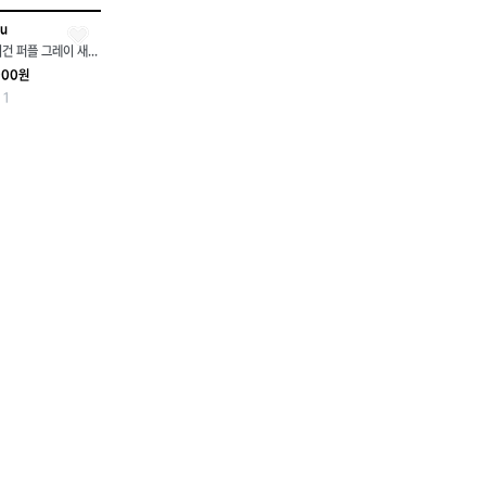
ru
폴리테루 라이트 모헤어 가디건 퍼플 그레이 새상품 팝니다.
000원
1