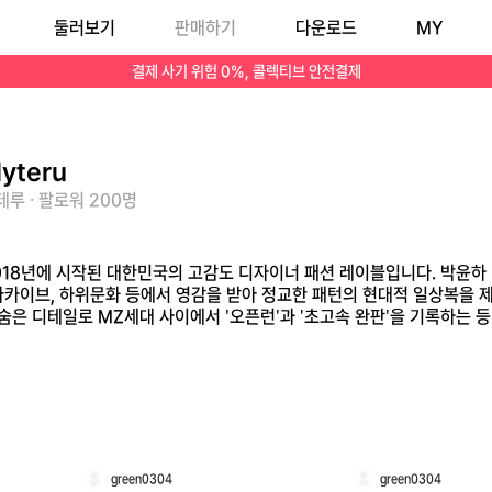
둘러보기
판매하기
다운로드
MY
 유산, 빈티지 아카이브, 하위문화 등에서 영감을 받아 정교한 패턴의 현대적 일상복을 제안합니다. 트렌디한 실루엣, 섬세한 원단 선택, "티 나지 않게 예쁜 옷"을 지향하
결제 사기 위험 0%, 콜렉티브 안전결제
lyteru
루 · 팔로워 200명
 2018년에 시작된 대한민국의 고감도 디자이너 패션 레이블입니다. 박윤하
아카이브, 하위문화 등에서 영감을 받아 정교한 패턴의 현대적 일상복을 제안
숨은 디테일로 MZ세대 사이에서 '오픈런'과 '초고속 완판'을 기록하는 
green0304
green0304