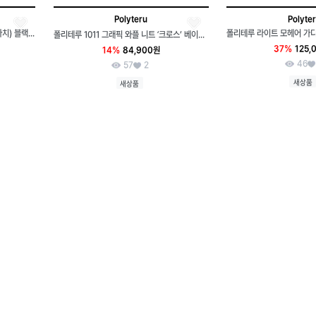
Polyteru
Polyte
폴리테루 와플니트 그래픽(레터링 프라치) 블랙 4사이즈 새상품
폴리테루 1011 그래픽 와플 니트 ‘크로스’ 베이지 새상품팝니다.
37%
125,
14%
84,900원
46
57
2
새상품
새상품