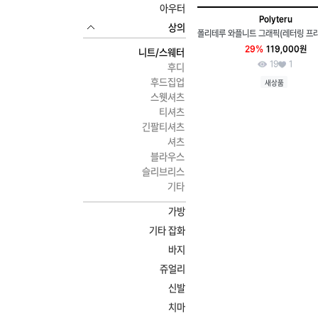
아우터
Polyteru
상의
29%
119,000원
니트/스웨터
19
1
후디
후드집업
새상품
스웻셔츠
티셔츠
긴팔티셔츠
셔츠
블라우스
슬리브리스
기타
가방
기타 잡화
바지
쥬얼리
신발
치마