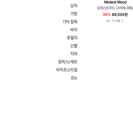
Modest Mood
상의
모데스트무드 다이애나패
가방
39%
88,000원
160
2
기타 잡화
바지
쥬얼리
신발
치마
원피스/세트
라이프스타일
Etc