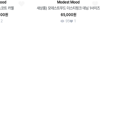
Mood
Modest Mood
느코트 카멜
새상품) 모데스트무드 더스티핑크 데님 1사이즈
000원
65,000원
2
95
1