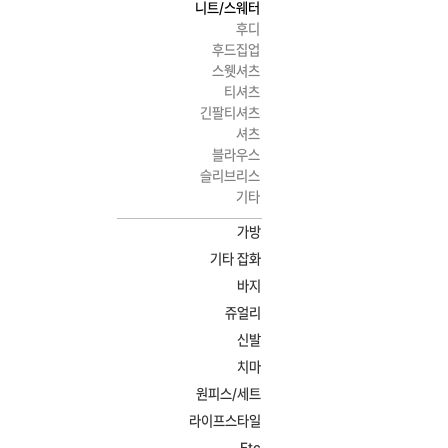
니트/스웨터
후디
후드집업
스웻셔츠
티셔츠
긴팔티셔츠
셔츠
블라우스
슬리브리스
기타
가방
기타 잡화
바지
쥬얼리
신발
치마
원피스/세트
라이프스타일