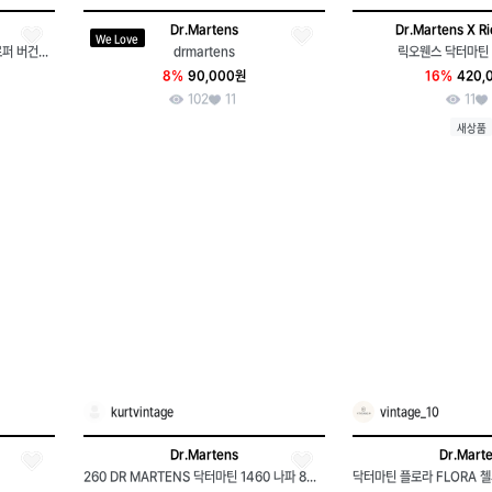
Dr.Martens
Dr.Martens X R
We Love
닥터마틴 닥터마틴 아드리안 스내플 로퍼 버건디 UK8 (270)
drmartens
릭오웬스 닥터마틴
8%
90,000원
16%
420,
102
11
11
새상품
kurtvintage
vintage_10
Dr.Martens
Dr.Mart
260 DR MARTENS 닥터마틴 1460 나파 8홀 빈티지 블랙 부츠