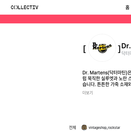
닥터마틴(Dr.Martens)
홈
Dr. Martens(닥터마틴)은 1947년 독일에서 개발된 에어 쿠션 솔을 바탕으로 시작된 영국 기반 풋웨어 브랜드입니다. 1460 부츠, 1461 슈즈, 첼시 부츠처
Dr
닥터마
Dr. Martens(닥터마틴
럼 묵직한 실루엣과 노란 
습니다. 튼튼한 가죽 소재
넓게 어울리는 브랜드입니
더보기
전체
vintageshop_rockstar