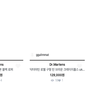
ggullmmat
ens
Dr.Martens
본 블랙 로퍼
닥터마틴 로웰 구형 탄 브라운 크레이지홀스 uk7 260-265 박스 보유상품
0원
129,000원
4
18
1