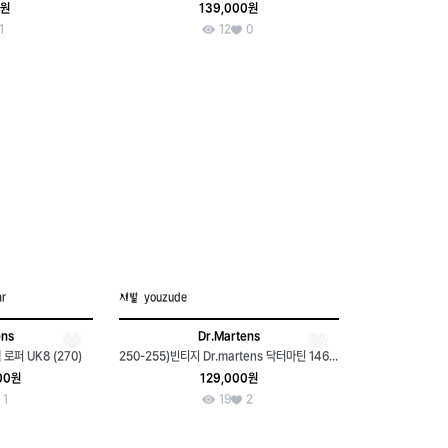
0원
139,000원
1
12
0
ar
youzude
ens
Dr.Martens
로퍼 UK8 (270)
250-255)빈티지 Dr.martens 닥터마틴 1461 브러시 오프
00원
129,000원
1
19
2