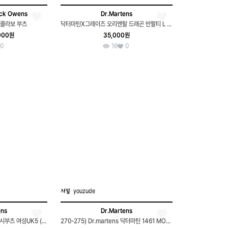
ick Owens
Dr.Martens
 콜라보 부츠
닥터마틴X그레이즈 오리엔탈 드래곤 반팔티 L C13556
000원
35,000원
0
16
0
youzude
ens
Dr.Martens
닥터마틴 플로라 FLORA 첼시부츠 여성UK5 (240)
270-275) Dr.martens 닥터마틴 1461 MONO 로퍼