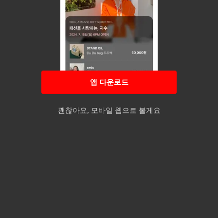
앱 다운로드
괜찮아요, 모바일 웹으로 볼게요