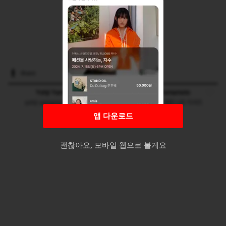
9hand
lootstore
Yohji Yamamoto
Yohji Yamamoto
yohji yamamoto sweater
요지야마모토 패턴 니트 티셔츠
249,000원
55,000원
앱 다운로드
17
1
31
1
괜찮아요, 모바일 웹으로 볼게요