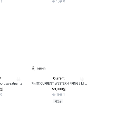
1
15
0
neujoh
t
Current
ort sweatpants
(새상품)CURRENT WESTERN FRINGE MINI BAG
0원
59,000원
0
19
1
새상품