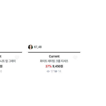
67_48
t
Current
니트 탑 그레이
화이트 레터링 크롭 티셔츠
0원
37%
9,450원
0
171
14