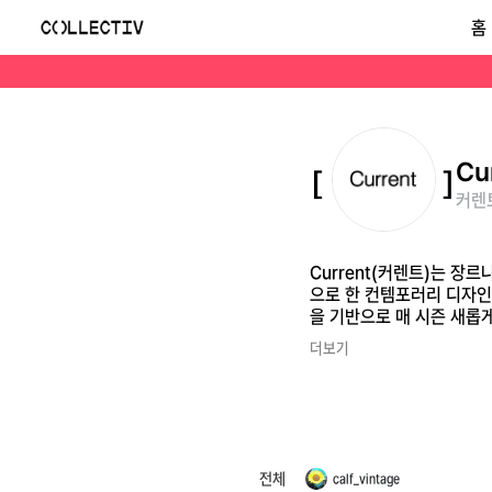
커렌트(Current)
홈
Current(커렌트)는 장르나 컨셉에 얽매이지 않고 동시대의 삶을 담아낸 합리적인 디자인을 추구하는 한국의 패션 브랜드입니다. 상반된 요소의 조합을 바탕으로 한 
Cu
커렌트
Current(커렌트)는 
으로 한 컨템포러리 디자인
을 기반으로 매 시즌 새롭
더보기
전체
calf_vintage