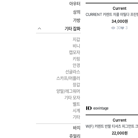
아우터
Current
상의
가방
34,000원
30
3
기타 잡화
지갑
비니
캡모자
키링
안경
선글라스
스카프/머플러
장갑
양말/레그워머
기타 모자
벨트
eovintage
시계
기타
Current
바지
22,000원
쥬얼리