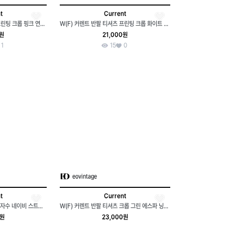
t
Current
W(F) 커렌트 반팔 티셔츠 프린팅 크롭 핑크 연예인다수 착용-H35334
W(F) 커렌트 반팔 티셔츠 프린팅 크롭 화이트 스트릿-H34626
0원
21,000원
1
15
0
eovintage
t
Current
(F) 커렌트 트레이닝복 바지 자수 네이비 스트릿-23FD
W(F) 커렌트 반팔 티셔츠 크롭 그린 에스파 닝닝 착용-7F21
0원
23,000원