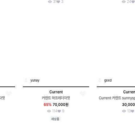
31
3
24
yunay
gxxd
Current
Curren
자켓
커렌트 하프레더자켓
Current 커렌트 sunnysp
65%
70,000원
30,00
114
9
13
새상품