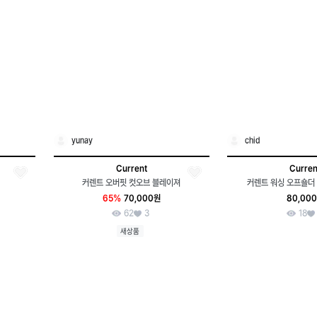
yunay
chid
Current
Curren
커렌트 오버핏 컷오브 블레이져
커렌트 워싱 오프숄더 
65%
70,000원
80,00
62
3
18
새상품