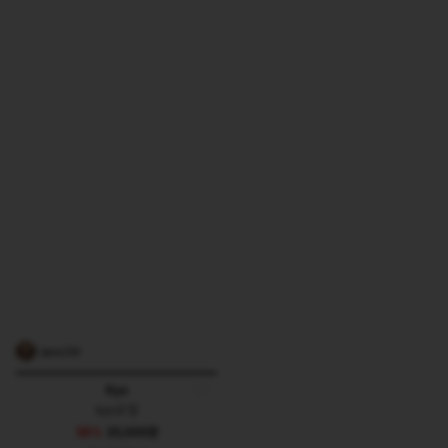
jjane256
Kyo
kyo쿄 탑
58%
35,000원