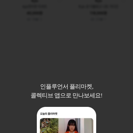
Kyo
Kyo
kyo컷이웃 티셔츠
Kyo 쿄 더블로고 니트 가디건
40,000원
118,000원
18
3
20
1
인플루언서 플리마켓,
콜렉티브 앱으로 만나보세요!