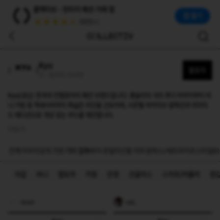
쿄(Kyo)
콜렉티브 - 빈티지 패션 거래 앱
Kyo(쿄)는 한국의 컨템포러리 패션 브랜드입니다. 롱슬리브 셔츠·후디·아우터부터 비니·가방 등 액세서리까지 폭넓은 라인을 선보이며, 시즌별 아카이브 컬렉션과 리
앱 열기
(50만+)
Kyo
팔로우
쿄 · 팔로워 264명
Kyo(쿄)는 한국의 컨템포러리 패션 브랜드입니다. 롱슬리브 셔츠·후디·아우터부터 비
니·가방 등 액세서리까지 폭넓은 라인을 선보이며, 시즌별 아카이브 컬렉션과 리미티
드 에디션으로 개성 있는 무드를 제안합니다.
더보기
전체
아우터
상의
가방
기타 잡화
바지
쥬얼리
신발
치마
원피스/세트
라이프스타일
Et
지갑
비니
캡모자
키링
안경
선글라스
스카프/머플러
장
ribclsh
sai5_