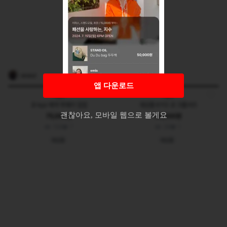
xeseul
sai5_
앱 다운로드
Kyo
Kyo
쿄 kyo 배색 투웨이 집업
새상품 KYO 쿄 크롭셔츠
괜찮아요, 모바일 웹으로 볼게요
75,000원
65,000원
158
7
36
1
새상품
새상품