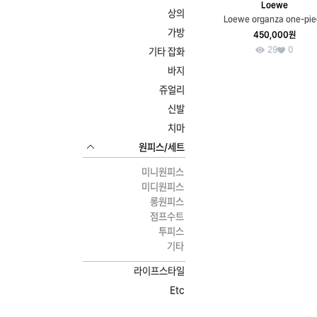
Loewe
상의
Loewe organza one-pie
가방
450,000원
29
0
기타 잡화
바지
쥬얼리
신발
치마
원피스/세트
미니원피스
미디원피스
롱원피스
점프수트
투피스
기타
라이프스타일
Etc