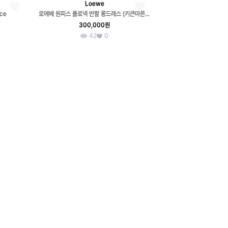
Loewe
ce
로에베 원피스 폴로넥 반팔 롱드레스 (키큰마른77) WJ04
300,000원
42
0