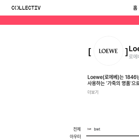
로에베(Loewe)
홈
Loewe(로에베)는 1846년 스페인 마드리드의 가죽 공방에서 시작된 세계에서 가장 오래된 명품 브랜드 중 하나입니다. 뛰어난 장인 정신과 최고급 가죽을 사용하는 '
Lo
로에베
Loewe(로에베)는 18
사용하는 '가죽의 명품'으
더보기
전체
bwt
아우터