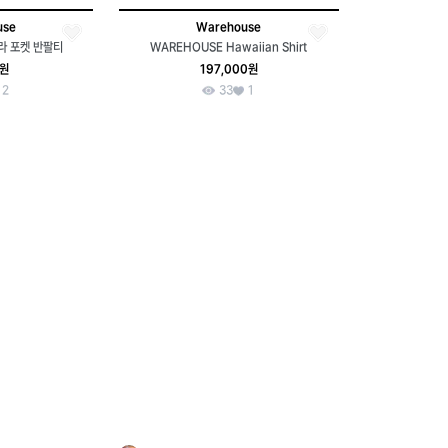
use
Warehouse
라 포켓 반팔티
WAREHOUSE Hawaiian Shirt
0원
197,000원
2
33
1