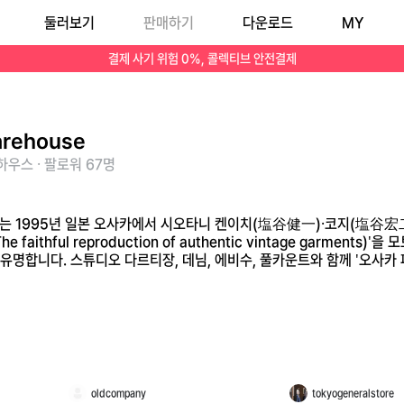
둘러보기
판매하기
다운로드
MY
e faithful reproduction of authentic vintage garments)'을 모토로, 1930년대 리바이스 데님을 직접 분해해 원사와 직조 방법까지 재현하는 것
결제 사기 위험 0%, 콜렉티브 안전결제
rehouse
우스 · 팔로워 67명
스)는 1995년 일본 오사카에서 시오타니 켄이치(塩谷健一)·코지(塩谷宏
faithful reproduction of authentic vintage garmen
명합니다. 스튜디오 다르티장, 데님, 에비수, 풀카운트와 함께 '오사카 파이
oldcompany
tokyogeneralstore