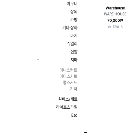
아우터
Warehouse
상의
WARE HOUSE
가방
70,000원
12
3
기타 잡화
바지
쥬얼리
신발
치마
미니스커트
미디스커트
롱스커트
기타
원피스/세트
라이프스타일
Etc