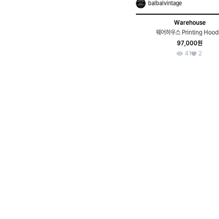
balbalvintage
Warehouse
웨어하우스 Printing Hood
97,000원
41
2