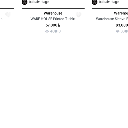
balbalvintage
balbalvintage
Warehouse
Wareho
ie
WARE HOUSE Printed T-shirt
Warehouse Sleeve Fo
57,000원
83,00
48
0
33