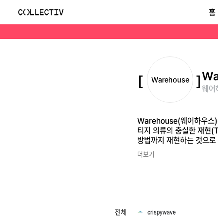
웨어하우스(Warehouse)
홈
Warehouse(웨어하우스)는 1995년 일본 오사카에서 시오타니 켄이치(塩谷健一)·코지(塩谷宏二) 형제가 창립한 프리미엄 데님 브랜드입니다. '진정한 빈티지 의류의 충실한 재현(Th
Wa
Warehouse
웨어하
Warehouse(웨어하우
티지 의류의 충실한 재현(The 
방법까지 재현하는 것으로 유
이끌었습니다.
더보기
전체
crispywave