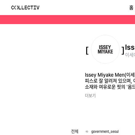
이세이 미야케 맨(Issey Miyake Men)
홈
Issey Miyake Men(이세이 미야케 맨)은 일본 디자이너 이세이미야케의 남성 메인 라인이었습니다. 타키자와 나오키가 디자인을 이끌던 시기의 아카이브 피스로 잘 알
Is
이세이
Issey Miyake Me
피스로 잘 알려져 있으며,
소재와 여유로운 핏의 '옴므 
더보기
전체
government_seoul