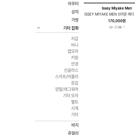
아우터
Issey Miyake Men
상의
ISSEY MIYAKE MEN 브라운 레
가방
170,000원
80
1
기타 잡화
지갑
비니
캡모자
키링
안경
선글라스
스카프/머플러
장갑
양말/레그워머
기타 모자
벨트
시계
기타
바지
쥬얼리