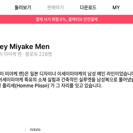
둘러보기
판매하기
다운로드
MY
려져 있으며, 이세이미야케 특유의 소재 실험과 건축적인 실루엣을 남성복으로 풀어냈습니다. 2020년을 끝으로 라인이 정리되었고, 현재는 주름 소재와 여유로운 핏의 '옴므 
결제 사기 위험 0%, 콜렉티브 안전결제
sey Miyake Men
 미야케 맨 · 팔로워 228명
n(이세이 미야케 맨)은 일본 디자이너 이세이미야케의 남성 메인 라인이었
 이세이미야케 특유의 소재 실험과 건축적인 실루엣을 남성복으로 풀어냈습
플리세(Homme Plissé)'가 그 자리를 잇고 있습니다.
ricksto