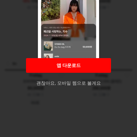
15%
170,000원
150,000원
115
9
80
1
ljky
oversized_rn
앱 다운로드
Freitag
Freitag
프라이탁라씨 흰빨
[프라이탁] F11 라씨 (올레몬)
괜찮아요, 모바일 웹으로 볼게요
90,000원
250,000원
93
5
22
0
새상품