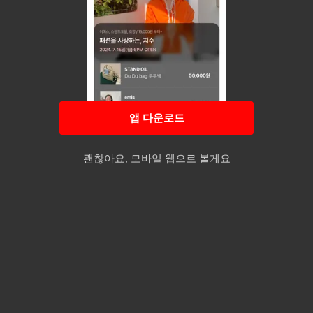
앱 다운로드
괜찮아요, 모바일 웹으로 볼게요