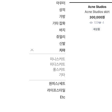
아우터
Acne Studios
상의
Acne Studios skirt
가방
300,000원
109
4
기타 잡화
새상품
바지
쥬얼리
신발
치마
미니스커트
미디스커트
롱스커트
기타
원피스/세트
라이프스타일
Etc