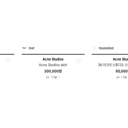
bwt
houseolod
Acne Studios
Acne Stu
Acne Studios skirt
36 아크네 스튜디오 
300,000원
65,00
15
1
11