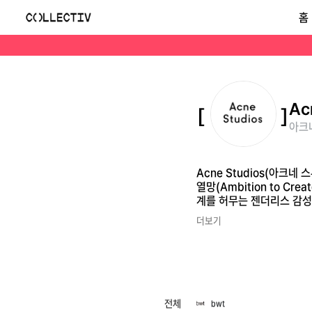
아크네 스튜디오(Acne Studios)
홈
Acne Studios(아크네 스튜디오)는 1996년 조니 요한슨과 세 명의 크리에이터가 스웨덴 스톡홀름에서 설립한 브랜드로, '새로운 표현을 창조하고자 하는 열망(Ambiti
Ac
아크네
Acne Studios(아크
열망(Ambition to C
계를 허무는 젠더리스 감성
더보기
전체
bwt