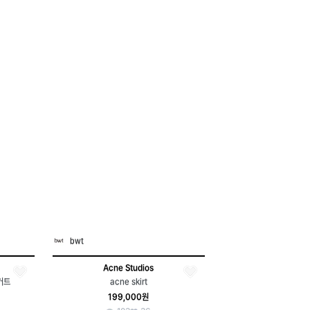
bwt
Acne Studios
커트
acne skirt
199,000원