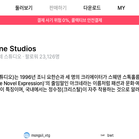
둘러보기
판매하기
다운로드
MY
on to Create Novel Expression)'의 줄임말인 아크네라는 이름처럼 패션과 문화·예술을 아우르는 컨템포러리 패션 하우스입니다. 성별의 경계를 허무는 젠더리스
결제 사기 위험 0%, 콜렉티브 안전결제
ne Studios
 스튜디오 · 팔로워 23,126명
네 스튜디오)는 1996년 조니 요한슨과 세 명의 크리에이터가 스웨덴 스톡
reate Novel Expression)'의 줄임말인 아크네라는 이름처럼 패션
이 특징이며, 국내에서는 정수정(크리스탈)이 자주 착용하는 것으로 알려
mongsil_vtg
bwt