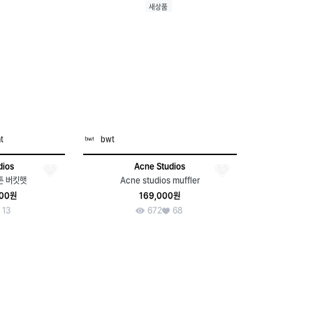
새상품
t
bwt
dios
Acne Studios
튼 버킷햇
Acne studios muffler
000원
169,000원
13
672
68