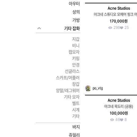
아우터
Acne Studios
상의
아크네 스튜디오 모헤어 핑크 
가방
170,000원
296
25
기타 잡화
지갑
비니
캡모자
키링
안경
선글라스
스카프/머플러
장갑
po_vtg
양말/레그워머
기타 모자
Acne Studios
벨트
아크네 목도리 (공용)
시계
100,000원
기타
46
8
바지
쥬얼리