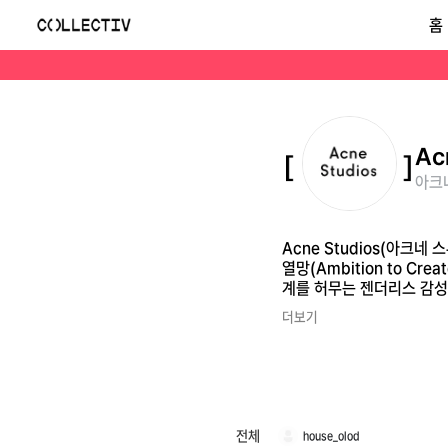
아크네 스튜디오(Acne Studios)
홈
Acne Studios(아크네 스튜디오)는 1996년 조니 요한슨과 세 명의 크리에이터가 스웨덴 스톡홀름에서 설립한 브랜드로, '새로운 표현을 창조하고자 하는 열망(Ambiti
Ac
아크네
Acne Studios(아크
열망(Ambition to C
계를 허무는 젠더리스 감성
더보기
전체
house_olod