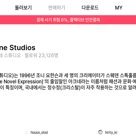
둘러보기
판매하기
다운로드
MY
on to Create Novel Expression)'의 줄임말인 아크네라는 이름처럼 패션과 문화·예술을 아우르는 컨템포러리 패션 하우스입니다. 성별의 경계를 허무는 젠더리스
결제 사기 위험 0%, 콜렉티브 안전결제
ne Studios
 스튜디오 · 팔로워 23,126명
네 스튜디오)는 1996년 조니 요한슨과 세 명의 크리에이터가 스웨덴 스톡
reate Novel Expression)'의 줄임말인 아크네라는 이름처럼 패션
이 특징이며, 국내에서는 정수정(크리스탈)이 자주 착용하는 것으로 알려
house_olod
hirity_kr