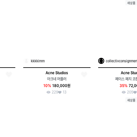
새상품
kkkkimm
collectivconsignmen
Acne Studios
Acne Stu
아크네 머플러
페이스 패치 코
10%
180,000원
35%
72,
229
13
205
새상품