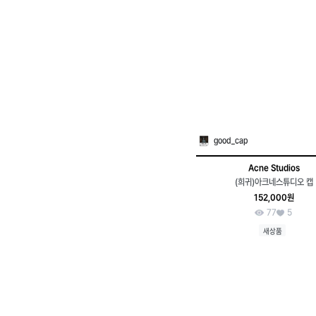
good_cap
Acne Studios
(희귀)아크네스튜디오 캡
152,000원
77
5
새상품