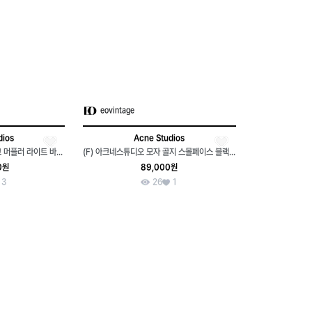
eovintage
dios
Acne Studios
아크네 스튜디오 모헤어 체크 머플러 라이트 바닐라 베이지
(F) 아크네스튜디오 모자 골지 스몰페이스 블랙 니트 비니-2795
0원
89,000원
3
26
1