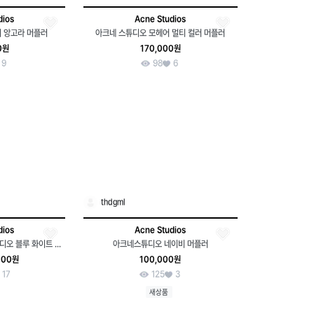
dios
Acne Studios
 앙고라 머플러
아크네 스튜디오 모헤어 멀티 컬러 머플러
0원
170,000원
9
98
6
thdgml
dios
Acne Studios
Acne Studios아크네 스튜디오 블루 화이트 체크 스카프
아크네스튜디오 네이비 머플러
000원
100,000원
17
125
3
새상품