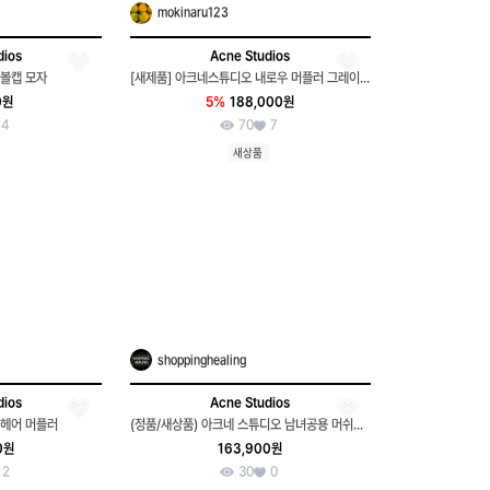
mokinaru123
dios
Acne Studios
볼캡 모자
[새제품] 아크네스튜디오 내로우 머플러 그레이멜란지 택포 18.8
0원
5%
188,000원
4
70
7
새상품
shoppinghealing
dios
Acne Studios
모헤어 머플러
(정품/새상품) 아크네 스튜디오 남녀공용 머쉬룸 베이지 버킷햇
0원
163,900원
2
30
0