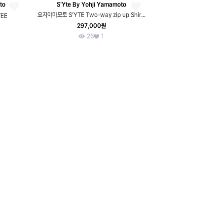
to
S'Yte By Yohji Yamamoto
요지야마모토 S’YTE Two-way zip up Shirts with Zip Details
TEE
297,000원
26
1