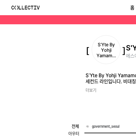
에스아이트 바이 요지 야마모토(S'Yte By Yohji Yamamoto)
홈
S'Yte By Yohji Yamamoto(에스아이트 바이 요지 야마모토)는 요지 야마모토 특유의 전위적이고 철학적인 패션 언어를 보다 접근 가능한 가격대로 풀어낸 세컨
S'Yte By
S'
Yohji
Yamam...
에스아
S'Yte By Yohji 
세컨드 라인입니다. 비대칭
더보기
전체
government_seoul
아우터