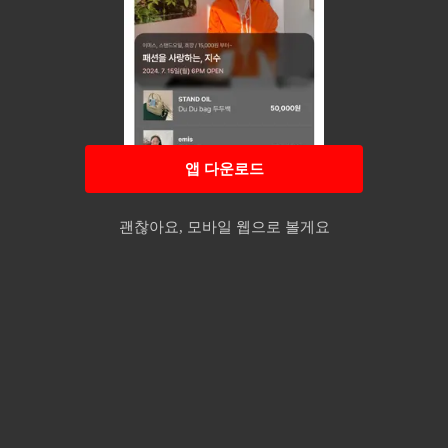
앱 다운로드
괜찮아요, 모바일 웹으로 볼게요