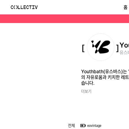
유스바스(Youthbath)
홈
Youthbath(유스바스)는 'Youth Be At The Head'를 슬로건으로 삼아 2021년 서울에서 시작된 영 캐주얼 브랜드입니다. 형식에 얽매이지 않는 젊은 세대
Yo
유스바
Youthbath(유스바스)는
의 자유로움과 키치한 레트
습니다.
더보기
전체
eovintage