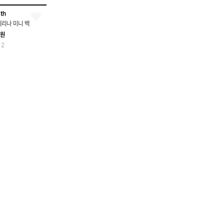
th
리나 미니 백
0원
2