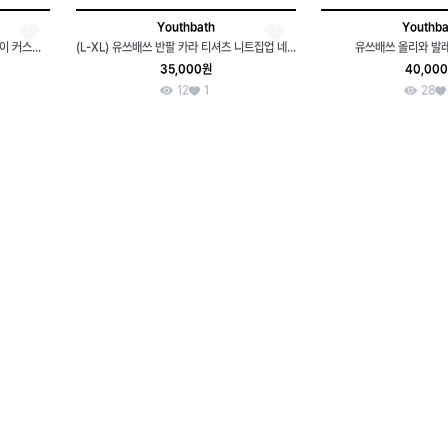
Youthbath
Youthba
(M-XL) 유쓰배쓰 반팔 티셔츠 타이다이 커스텀 퍼플 스트릿-H34604
(L-XL) 유쓰배쓰 반팔 카라 티셔츠 니트집업 네이비-7DE5
유쓰배쓰 올리와 발레
35,000원
40,00
12
1
28