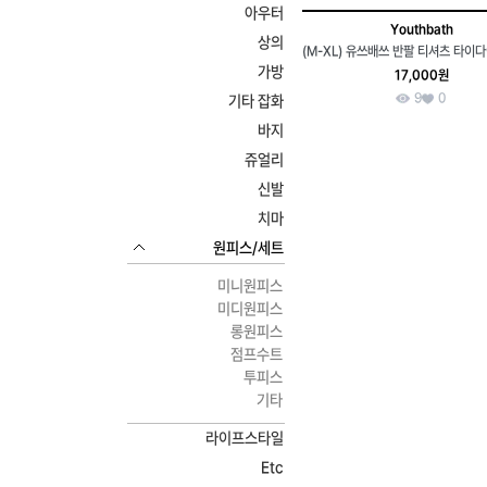
아우터
Youthbath
상의
가방
17,000원
9
0
기타 잡화
바지
쥬얼리
신발
치마
원피스/세트
미니원피스
미디원피스
롱원피스
점프수트
투피스
기타
라이프스타일
Etc