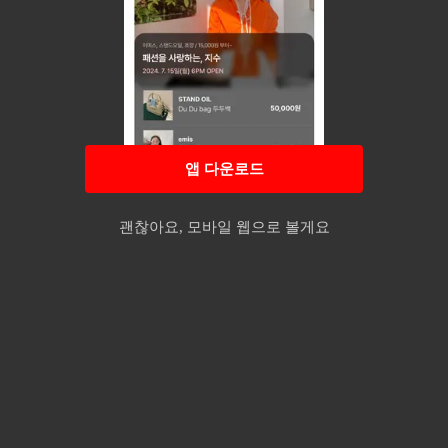
앱 다운로드
괜찮아요, 모바일 웹으로 볼게요