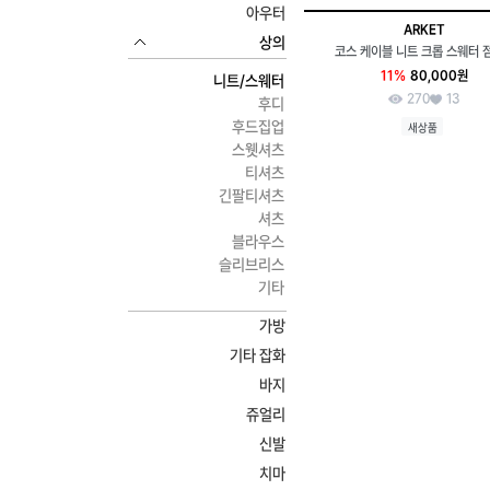
아우터
ARKET
상의
코스 케이블 니트 크롭 스웨터 점
11%
80,000원
니트/스웨터
270
13
후디
후드집업
새상품
스웻셔츠
티셔츠
긴팔티셔츠
셔츠
블라우스
슬리브리스
기타
가방
기타 잡화
바지
쥬얼리
신발
치마