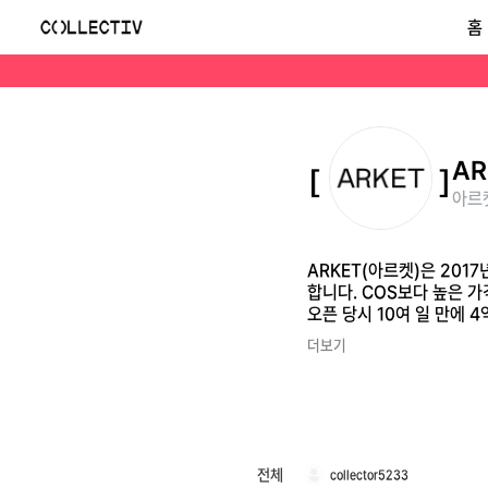
아르켓(ARKET)
홈
ARKET(아르켓)은 2017년 H&M 그룹이 설립한 스웨덴의 패션 및 라이프스타일 브랜드로, 미니멀하고 세련된 디자인을 바탕으로 지속 가능한 패션을 지향합니다. CO
AR
아르켓
ARKET(아르켓)은 20
합니다. COS보다 높은 
오픈 당시 10여 일 만에 
더보기
전체
collector5233