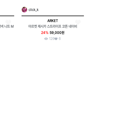
click_k
ARKET
넥 니트 M
아르켓 제시카 스트라이프 코튼 네이비
24%
59,000원
126
6