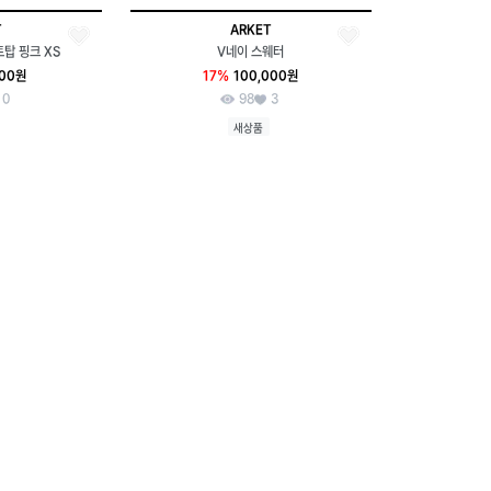
T
ARKET
트탑 핑크 XS
V네이 스웨터
000원
17%
100,000원
0
98
3
새상품