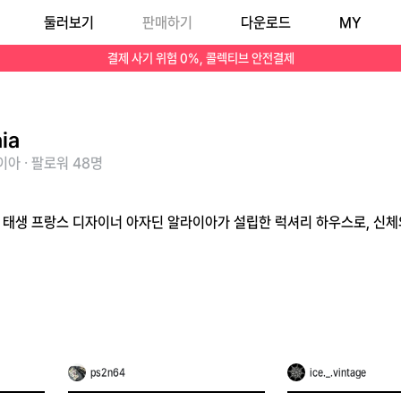
둘러보기
판매하기
다운로드
MY
다.
결제 사기 위험 0%, 콜렉티브 안전결제
ia
아 · 팔로워 48명
니지 태생 프랑스 디자이너 아자딘 알라이아가 설립한 럭셔리 하우스로, 신
ps2n64
ice._.vintage