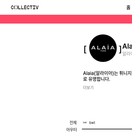
알라이아(Alaia)
홈
Alaia(알라이아)는 튀니지 태생 프랑스 디자이너 아자딘 알라이아가 설립한 럭셔리 하우스로, 신체의 곡선을 강조하는 폼 피팅 드레스와 미니멀한 실루엣으로 유명합니
Ala
알라이
Alaia(알라이아)는 튀
로 유명합니다.
더보기
전체
bwt
아우터