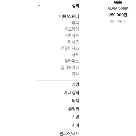
Alaia
상의
ALAIA t-shirt
250,000원
니트/스웨터
14
1
후디
후드집업
스웻셔츠
티셔츠
긴팔티셔츠
셔츠
블라우스
슬리브리스
기타
가방
기타 잡화
바지
쥬얼리
신발
치마
원피스/세트