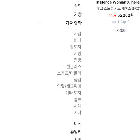
Insilence Woman X Insil
상의
후크 스트랩 카드 케이스 BR
가방
11%
55,000원
113
2
기타 잡화
새상품
지갑
비니
캡모자
키링
안경
선글라스
스카프/머플러
장갑
양말/레그워머
기타 모자
벨트
시계
기타
바지
쥬얼리