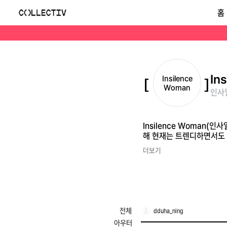
인사일런스 우먼(Insilence Woman)
홈
Insilence Woman(인사일런스 우먼)은 미니멀한 실루엣과 고품질 소재를 합리적인 가격에 제안하는 인기 컨템퍼러리 패션 브랜드입니다. 남성복으로 시작해 현재
In
Insilence
Woman
인사일
Insilence Woma
해 현재는 트렌디하면서도 
더보기
전체
dduha_ning
아우터