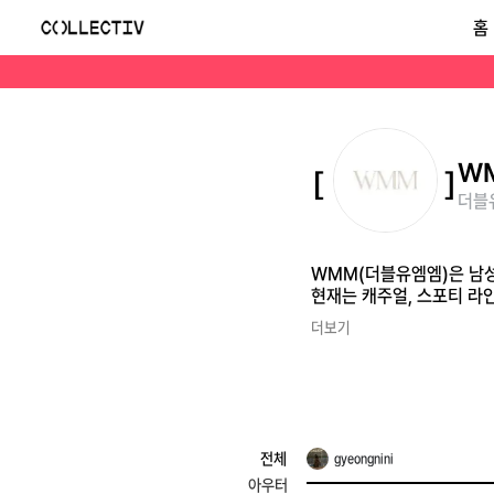
더블유엠엠(WMM)
홈
WMM(더블유엠엠)은 남성복 디자이너 출신 이슬 대표가 2017년 론칭한 서울 기반의 여성 디자이너 브랜드입니다. 포멀한 수트 셋업으로 주목받기 시작해 현재는 캐
W
더블유
WMM(더블유엠엠)은 남성
현재는 캐주얼, 스포티 라
더보기
전체
gyeongnini
아우터