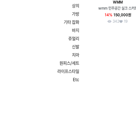
WMM
상의
wmm 민주공간 실크 스커
가방
14%
150,000원
342
19
기타 잡화
바지
쥬얼리
신발
치마
원피스/세트
라이프스타일
Etc