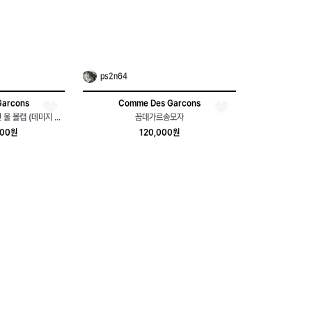
ps2n64
Garcons
Comme Des Garcons
꼼데가르송 셔츠 보이즈 라인 울 볼캡 (데미지 확인)
꼼데가르송모자
000원
120,000원
0
49
2
새상품