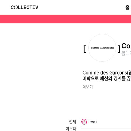
꼼데가르송(Comme Des Garcons)
홈
Comme des Garçons(꼼데가르송)은 레이 가와쿠보가 1969년 도쿄에서 창립한 아방가르드 패션 브랜드로, 해체주의적 실루엣과 블랙 중심의 반(反)패션 미학으
Co
꼼데가
Comme des Garço
미학으로 패션의 경계를 끊
더보기
전체
nweh
아우터