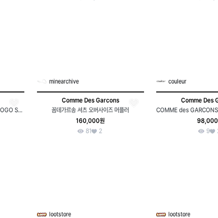
minearchive
couleur
Comme Des Garcons
Comme Des 
COMME des GARCONS tricot-LOGO SCARF
꼼데가르송 셔츠 오버사이즈 머플러
160,000원
98,00
81
2
9
lootstore
lootstore