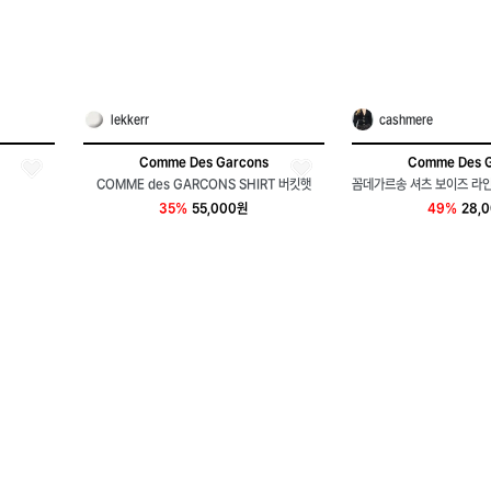
lekkerr
cashmere
Comme Des Garcons
Comme Des 
COMME des GARCONS SHIRT 버킷햇
35%
55,000원
49%
28,
50
3
48