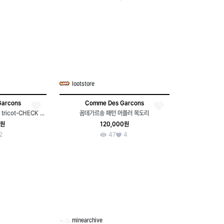
lootstore
Garcons
Comme Des Garcons
COMME des GARCONS tricot-CHECK SCARF
꼼데가르송 패턴 머플러 목도리
0원
120,000원
2
47
4
minearchive