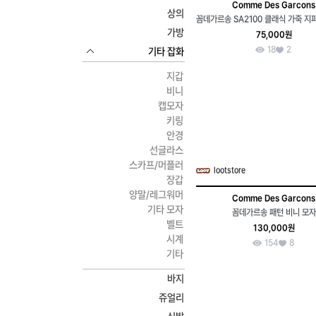
Comme Des Garcons
상의
가방
75,000원
18
2
기타 잡화
지갑
비니
캡모자
키링
안경
선글라스
스카프/머플러
lootstore
장갑
양말/레그워머
Comme Des Garcons
기타 모자
꼼데가르송 패턴 비니 모자
벨트
130,000원
시계
154
8
기타
바지
쥬얼리