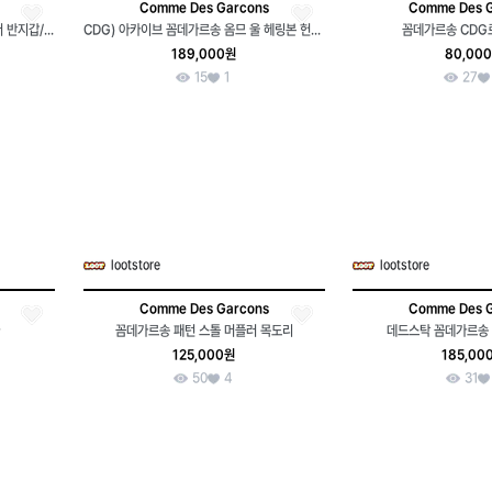
Comme Des Garcons
Comme Des 
꼼데가르송 SA2100 클래식 가죽 지퍼 반지갑/W3054
CDG) 아카이브 꼼데가르송 옴므 울 헤링본 헌팅캡
꼼데가르송 CDG
189,000원
80,00
15
1
27
lootstore
lootstore
Comme Des Garcons
Comme Des 
꼼데가르송 패턴 스톨 머플러 목도리
데드스탁 꼼데가르송
125,000원
185,00
50
4
31