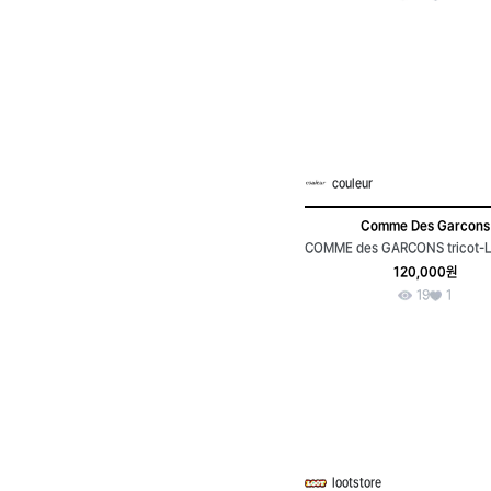
couleur
Comme Des Garcons
120,000원
19
1
lootstore