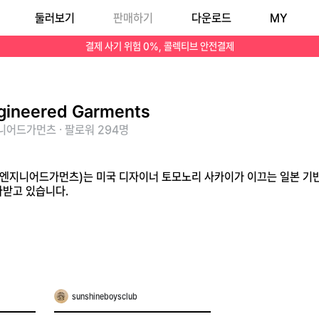
둘러보기
판매하기
다운로드
MY
업계에서 높이 평가받고 있습니다.
결제 사기 위험 0%, 콜렉티브 안전결제
gineered Garments
니어드가먼츠 · 팔로워 294명
ents(엔지니어드가먼츠)는 미국 디자이너 토모노리 사카이가 이끄는 일본 
가받고 있습니다.
sunshineboysclub