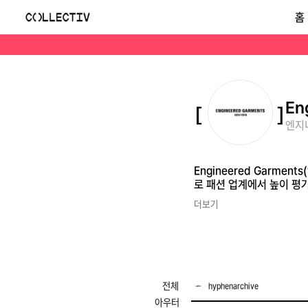
엔지니어드가먼츠(Engineered Garments)
홈
Engineered Garments(엔지니어드가먼츠)는 미국 디자이너 토모노리 사카이가 이끄는 일본 기반 브랜드로, 복잡한 컷팅과 유니크한 실루엣의 미니멀 의류로 패션 
En
엔지
Engineered Garm
로 패션 업계에서 높이 평
더보기
전체
hyphenarchive
아우터