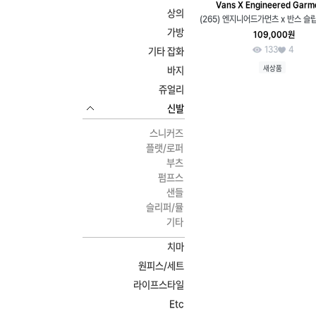
Vans X Engineered Garm
상의
(265) 엔지니어드가먼츠 x 반스 슬
가방
109,000원
133
4
기타 잡화
새상품
바지
쥬얼리
신발
스니커즈
플랫/로퍼
부츠
펌프스
샌들
슬리퍼/뮬
기타
치마
원피스/세트
라이프스타일
Etc