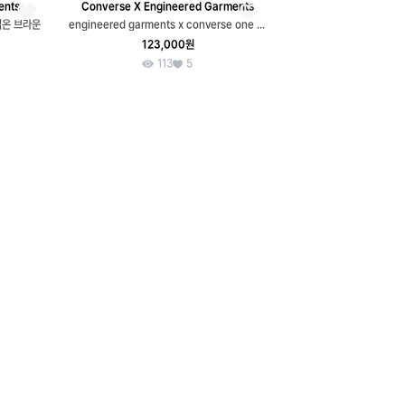
ents
Converse X Engineered Garments
립온 브라운
engineered garments x converse one star
123,000원
113
5