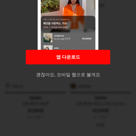
새상품
앱 다운로드
괜찮아요, 모바일 웹으로 볼게요
hirity_kr
soletokyo
Danton
Danton
단톤 베이지 버킷햇
단톤 베레모 라이크 그레이 Danton
50,000원
60,000원
43
3
11
0
새상품