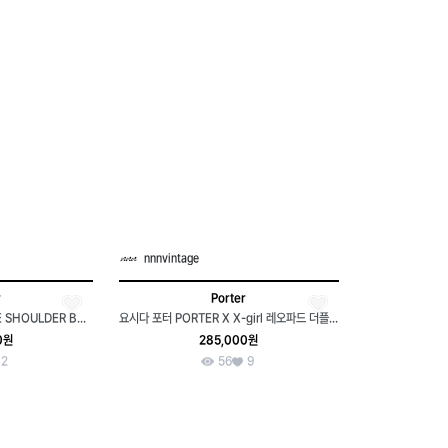
nnnvintage
r
Porter
PORTER-LOVE & PEACE SHOULDER BAG
요시다 포터 PORTER X X-girl 레오파드 더플백 보스턴백
0원
285,000원
2
56
9