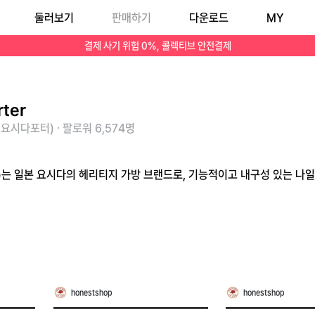
둘러보기
판매하기
다운로드
MY
결제 사기 위험 0%, 콜렉티브 안전결제
rter
요시다포터) · 팔로워 6,574명
터))는 일본 요시다의 헤리티지 가방 브랜드로, 기능적이고 내구성 있는 
honestshop
honestshop