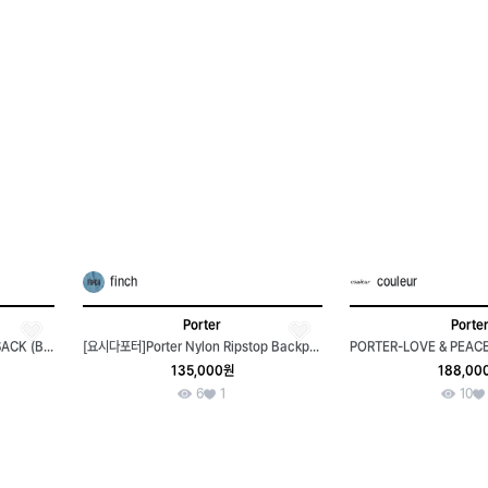
finch
couleur
Porter
Porte
[요시다포터]PORTER CIRE RUCKSACK (Black)
[요시다포터]Porter Nylon Ripstop Backpack
135,000원
188,00
6
1
10