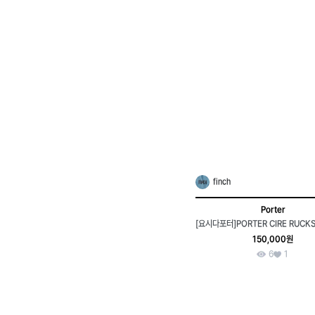
finch
Porter
150,000원
6
1