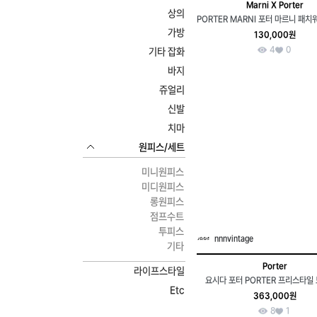
Marni X Porter
상의
가방
130,000원
4
0
기타 잡화
바지
쥬얼리
신발
치마
원피스/세트
미니원피스
미디원피스
롱원피스
점프수트
투피스
nnnvintage
기타
Porter
라이프스타일
요시다 포터 PORTER 프리스타일
Etc
363,000원
8
1