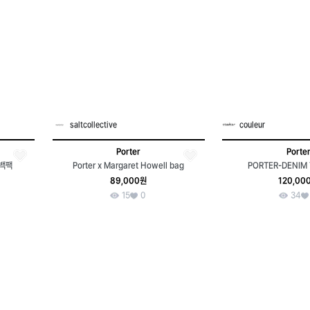
saltcollective
couleur
Porter
Porte
 백팩
Porter x Margaret Howell bag
PORTER-DENIM
89,000원
120,00
15
0
34