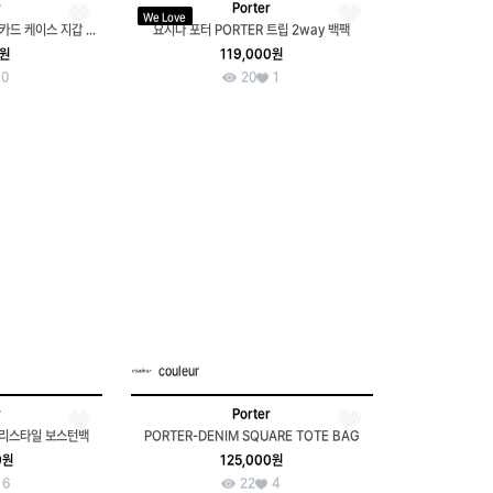
r
Porter
We Love
PORTER 포터 스터드 레더 카드 케이스 지갑 월렛 블랙
요시다 포터 PORTER 트립 2way 백팩
0원
119,000원
0
20
1
couleur
r
Porter
프리스타일 보스턴백
PORTER-DENIM SQUARE TOTE BAG
0원
125,000원
6
22
4