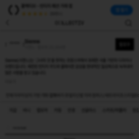
시엔느(Sienne)
콜렉티브 - 빈티지 패션 거래 앱
Sienne(시엔느)는 '그녀의 것'을 뜻하는 프랑스어에서 유래한 서울 기반의 디자이너 브랜드입니다. 세련된 빈티지 무드와 클래식한 감성을 현대적인 일상복으로 녹여내
앱 열기
(50만+)
Sienne
팔로우
시엔느 · 팔로워 20,304명
Sienne(시엔느)는 '그녀의 것'을 뜻하는 프랑스어에서 유래한 서울 기반의 디자이너
브랜드입니다. 세련된 빈티지 무드와 클래식한 감성을 현대적인 일상복으로 녹여내어
많은 사랑을 받고 있습니다.
더보기
전체
아우터
상의
가방
기타 잡화
바지
쥬얼리
신발
치마
원피스/세트
라이프스타일
Et
지갑
비니
캡모자
키링
안경
선글라스
스카프/머플러
장
risrjsrjsgk