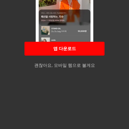
앱 다운로드
괜찮아요, 모바일 웹으로 볼게요