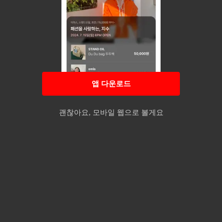
앱 다운로드
괜찮아요, 모바일 웹으로 볼게요