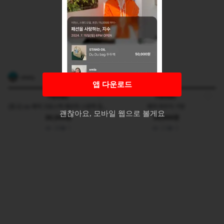
vmvtg
rickdaltonn
앱 다운로드
Fennec
Fennec
[중고] os 페넥 크로스백 페브릭 스윙백 힙색 가방 블랙
페넥 파우치 가방
괜찮아요, 모바일 웹으로 볼게요
30,000원
35,000원
39
1
23
0