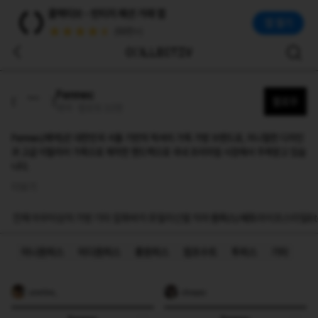
페넥(Fennec)
콜렉티브 - 빈티지 패션 거래 앱
Fennec(페넥)은 대한민국 서울 기반의 럭셔리 가죽 가방 브랜드로, 미니멀한 디자인과 고급 이탈리아 가죽으로 제작한 핸드백으로 국내 프리미엄 시장에서 주목받고 
앱 열기
(50만+)
Fennec
팔로우
페넥 · 팔로워 33명
Fennec(페넥)은 대한민국 서울 기반의 럭셔리 가죽 가방 브랜드로, 미니멀한 디자인
과 고급 이탈리아 가죽으로 제작한 핸드백으로 국내 프리미엄 시장에서 주목받고 있습
니다.
더보기
전체
아우터
상의
가방
기타 잡화
바지
쥬얼리
신발
치마
원피스/세트
라이프스타일
Et
미니원피스
미디원피스
롱원피스
점프수트
투피스
기타
unetine_
choppy