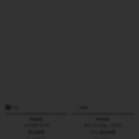
nara
daaaa.
Fennec
Fennec
스카이블루 미니백
페넥 Trois Bag - S사이즈
30,000원
71%
20,000원
185
26
96
9