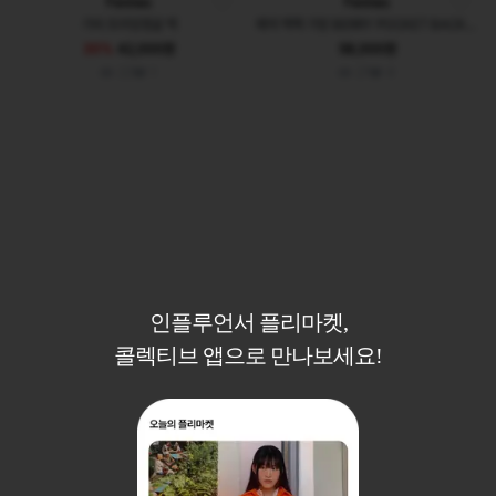
Fennec
Fennec
가비 트라잉앵글 백
페넥 백팩 가방 BERRY POCKET BACKPACK 체크그레이
30%
42,000원
58,000원
23
1
21
4
인플루언서 플리마켓,
콜렉티브 앱으로 만나보세요!