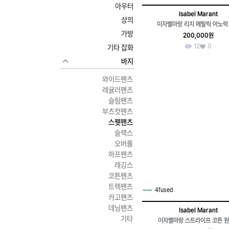
아우터
Isabel Marant
상의
이자벨마랑 리치 메탈릭 아노락
가방
200,000원
12
0
기타 잡화
바지
와이드팬츠
레귤러팬츠
슬림팬츠
부츠컷팬츠
스웻팬츠
슬랙스
오버롤
하프팬츠
레깅스
코튼팬츠
트랙팬츠
4fused
카고팬츠
데님팬츠
Isabel Marant
기타
이자벨마랑 스트라이프 코튼 