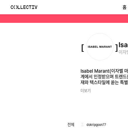
이자벨마랑(Isabel Marant)
홈
Isabel Marant(이자벨 마랑)은 1995년 첫 레디투웨어 컬렉션을 선보인 파리지앵 디자이너 이자벨 마랑이 설립한 브랜드로, 독보적인 프렌치 감성으로 패션계
Is
이자벨
Isabel Marant(이
계에서 인정받으며 트렌드를
재와 텍스타일에 쏟는 특별
더보기
전체
dokripgoon77