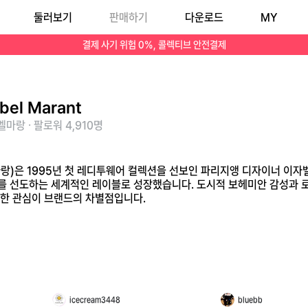
둘러보기
판매하기
다운로드
MY
에서 인정받으며 트렌드를 선도하는 세계적인 레이블로 성장했습니다. 도시적 보헤미안 감성과 로큰롤 무드를 결합한 에포트리스 룩의 정수를 표현하며, 소재와 텍스타일에 
결제 사기 위험 0%, 콜렉티브 안전결제
abel Marant
마랑 · 팔로워 4,910명
자벨 마랑)은 1995년 첫 레디투웨어 컬렉션을 선보인 파리지앵 디자이너 
 선도하는 세계적인 레이블로 성장했습니다. 도시적 보헤미안 감성과 로
한 관심이 브랜드의 차별점입니다.
icecream3448
bluebb