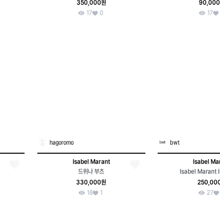
350,000원
90,00
17
0
17
hagoromo
bwt
Isabel Marant
Isabel Ma
드위나 부츠
Isabel Marant l
330,000원
250,00
18
1
27