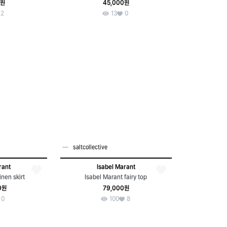
0원
45,000원
2
13
0
saltcollective
rant
Isabel Marant
inen skirt
Isabel Marant fairy top
0원
79,000원
0
100
8