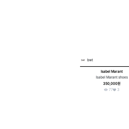
bwt
Isabel Marant
Isabel Marant shoes
350,000원
77
3