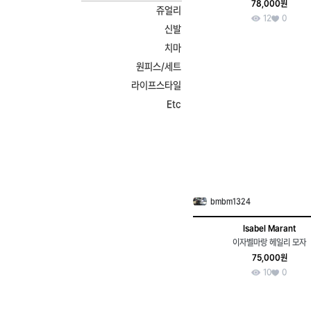
78,000원
쥬얼리
12
0
신발
치마
원피스/세트
라이프스타일
Etc
bmbm1324
Isabel Marant
이자벨마랑 헤일리 모자
75,000원
10
0