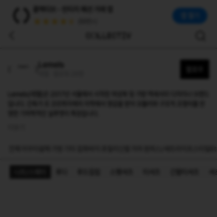
레멜(Lemels)
콜렉티브 - 빈티지 패션 거래 앱
Lemels(레멜)은 2017년 서울에서 시작된 여성복 및 가방·액세서리 디자이너 브랜드입니다. 건축가 르 코르뷔지에의 미학에서 영감을 받아 모듈러와 구조적 조형미를
앱 열기
(50만+)
Lemels
팔로우
레멜 · 팔로워 26명
Lemels(레멜)은 2017년 서울에서 시작된 여성복 및 가방·액세서리 디자이너 브랜드
입니다. 건축가 르 코르뷔지에의 미학에서 영감을 받아 모듈러와 구조적 조형미를 반
영한 기하학적인 실루엣이 특징입니다.
더보기
전체
아우터
상의
가방
기타 잡화
바지
쥬얼리
신발
치마
원피스/세트
라이프스타일
Et
니트/스웨터
후디
후드집업
스웻셔츠
티셔츠
긴팔티셔츠
셔