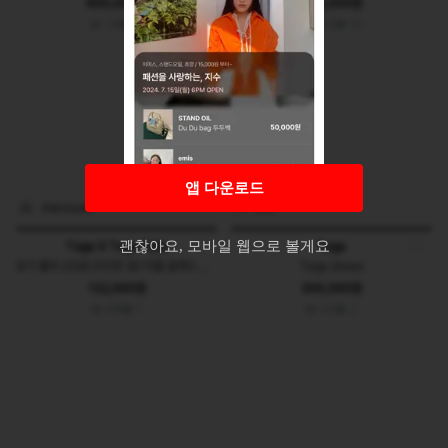
400,000원
200,000원
39
3
155
10
앱 다운로드
31artstudio
bwt
괜찮아요, 모바일 웹으로 볼게요
Toga X Toga Pulla
Toga
토가 풀라 22SS 트리콧 3D 러플 슬랙스 블랙
Toga shoes
132,000원
300,000원
68
1
63
2