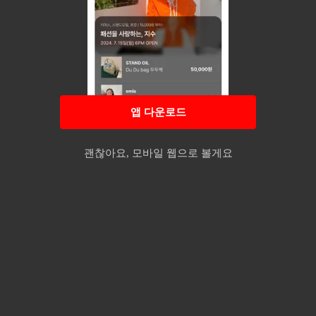
앱 다운로드
괜찮아요, 모바일 웹으로 볼게요