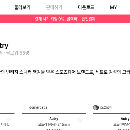
둘러보기
판매하기
다운로드
MY
결제 사기 위험 0%, 콜렉티브 안전결제
try
 · 팔로워 55명
리아의 빈티지 스니커 영감을 받은 스포츠웨어 브랜드로, 레트로 감성의 고
douner5252
ps2n64
Autry
Autry
자켓 L
오트리 운동화 245mm
오트리메달