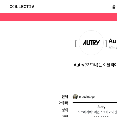
오트리(Autry)
홈
Autry(오트리)는 이탈리아의 빈티지 스니커 영감을 받은 스포츠웨어 브랜드로, 레트로 감성의 고급 운동화와 캐주얼 의류를 선보입니다.
Au
오트리
Autry(오트리)는 이탈
전체
oreovintage
아우터
Autry
상의
오트리 사이드라인 스포티 가디건 