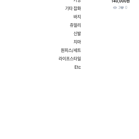
가방
140,000원
3
0
기타 잡화
바지
쥬얼리
신발
치마
원피스/세트
라이프스타일
Etc