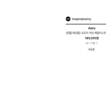
shoppinghealing
Autry
185,000원
91
5
새상품