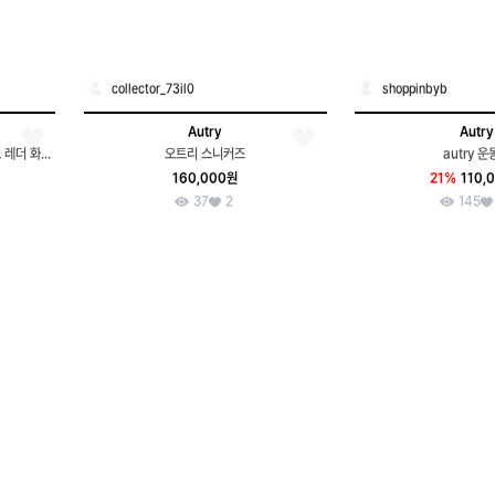
collector_73il0
shoppinbyb
Autry
Autry
(정품/새상품) 오트리 여성 메달리스트 레더 화이트/핑크탭 로우탑
오트리 스니커즈
autry 운
160,000원
21%
110,
37
2
145