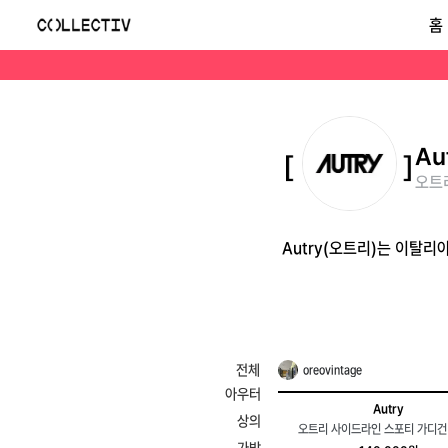
오트리(Autry)
홈
Autry(오트리)는 이탈리아의 빈티지 스니커 영감을 받은 스포츠웨어 브랜드로, 레트로 감성의 고급 운동화와 캐주얼 의류를 선보입니다.
Au
오트리
Autry(오트리)는 이탈
전체
oreovintage
아우터
Autry
상의
오트리 사이드라인 스포티 가디건 