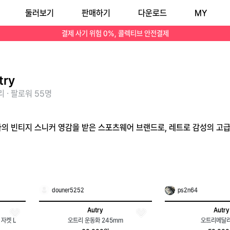
둘러보기
판매하기
다운로드
MY
결제 사기 위험 0%, 콜렉티브 안전결제
try
 · 팔로워 55명
리아의 빈티지 스니커 영감을 받은 스포츠웨어 브랜드로, 레트로 감성의 고
douner5252
ps2n64
Autry
Autry
자켓 L
오트리 운동화 245mm
오트리메달