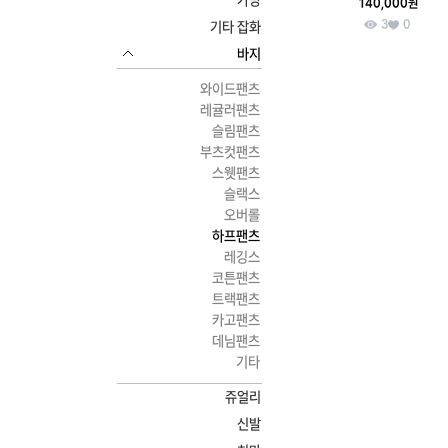
가방
140,000원
3
0
기타 잡화
바지
와이드팬츠
레귤러팬츠
슬림팬츠
부츠컷팬츠
스웻팬츠
슬랙스
오버롤
하프팬츠
레깅스
코튼팬츠
트랙팬츠
카고팬츠
데님팬츠
기타
쥬얼리
신발