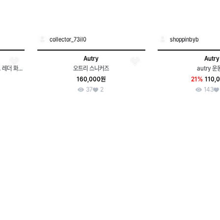
collector_73il0
shoppinbyb
Autry
Autry
(정품/새상품) 오트리 여성 메달리스트 레더 화이트/핑크탭 로우탑
오트리 스니커즈
autry 운
160,000원
21%
110,
37
2
143