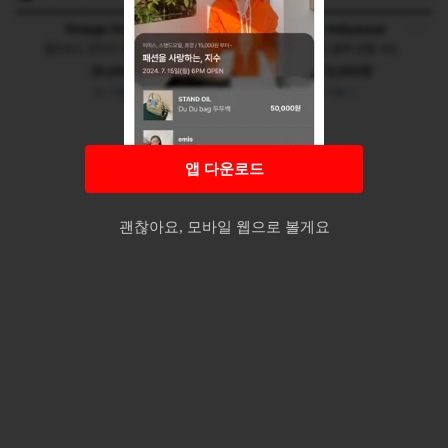
Vintage Hollywood
Vintage Hollywood
할리우드 빈티지 트레이닝 팬츠L
빈티지 클래식 블랙 반팔 셔츠
20,000원
29%
12,000원
9
0
18
0
앱 다운로드
괜찮아요, 모바일 웹으로 볼게요