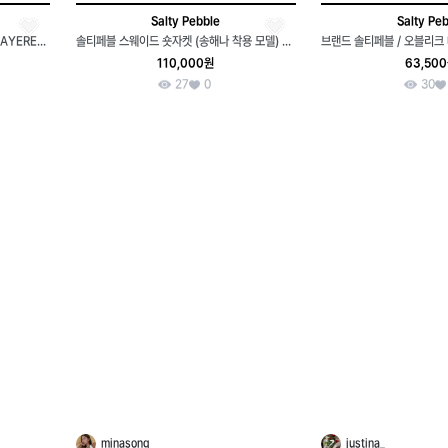
Salty Pebble
Salty Pe
솔티페블 데님 레이스 스커트 LACE LAYERED DENIM SKIRT
솔티페블 스웨이드 숏자켓 (송해나 착용 모델) Free
110,000원
63,50
27
0
30
minasong
justina_