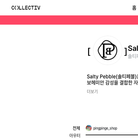
솔티페블(Salty Pebble)
홈
Salty Pebble(솔티페블)은 정예슬 대표가 론칭한 컨템퍼러리 여성복 브랜드입니다. 정형화되지 않은 조약돌의 본질에서 영감을 받아 프렌치 시크와 페미닌 보헤미안
Sa
솔티페
Salty Pebble(솔
보헤미안 감성을 결합한 
더보기
전체
pingpinge_shop
아우터