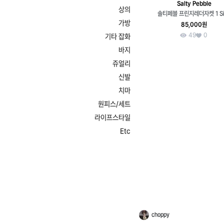
Salty Pebble
상의
솔티페블 프린지레더자켓 1 Si
가방
85,000원
49
0
기타 잡화
바지
쥬얼리
신발
치마
원피스/세트
라이프스타일
Etc
choppy