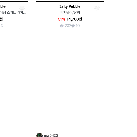
bble
Salty Pebble
브랜드 솔티페블 / 오블리크 데님 스커트 라이트 블루
비치웨어/상의
0원
51%
14,700원
3
232
10
mw0423