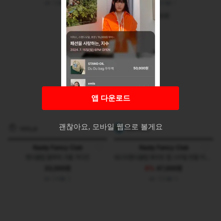
12
0
90
1
새상품
앱 다운로드
괜찮아요, 모바일 웹으로 볼게요
hirity_kr
bluerose_1
Nasty Fancy Club
Nasty Fancy Club
팬시클럽 플루피 크롭 가디건
네스티팬시클럽 화이트 랩 스타일 반팔 티셔츠
33,000원
6%
47,000원
24
2
150
0