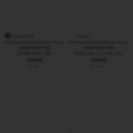
ho_vintageshop
ssssssom
Nasty Fancy Club
Nasty Fancy Club
팬시클럽 바람막이 FREE
팬시클럽 글로시 스티치 자켓 white
33,000원
73,000원
7
0
63
0