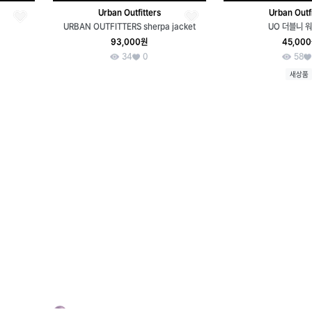
Urban Outfitters
Urban Outfi
URBAN OUTFITTERS sherpa jacket
UO 더블니 
93,000원
45,00
34
0
58
새상품