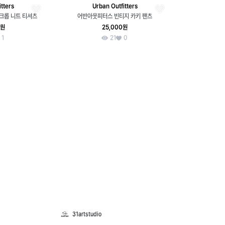
tters
Urban Outfitters
크롭 니트 티셔츠
어반아웃피터스 빈티지 카키 팬츠
0원
25,000원
1
21
0
31artstudio