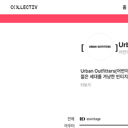
어반아웃피터스(Urban Outfitters)
홈
Urban Outfitters(어반아웃피터스)는 1970년 미국에서 시작된 라이프스타일 리테일 브랜드입니다. 의류와 액세서리는 물론 인테리어 소품까지 아우르며, 젊은 세
Ur
어반아
Urban Outfitter
젊은 세대를 겨냥한 빈티지
더보기
전체
eovintage
아우터