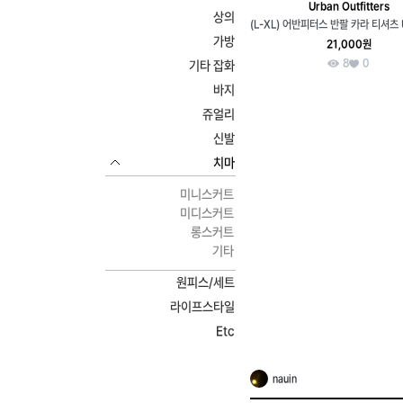
Urban Outfitters
상의
가방
21,000원
8
0
기타 잡화
바지
쥬얼리
신발
치마
미니스커트
미디스커트
롱스커트
기타
원피스/세트
라이프스타일
Etc
nauin