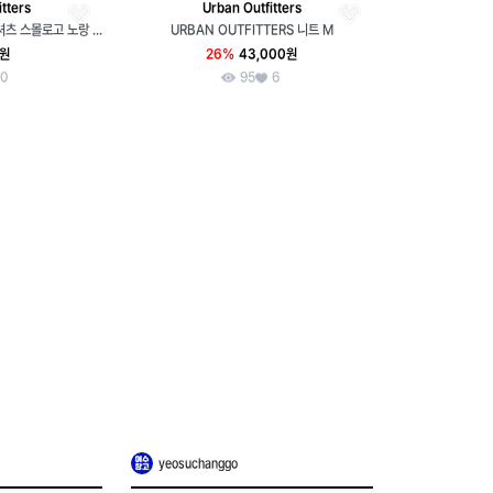
tters
Urban Outfitters
(L-XL) 어반피터스 반팔 티셔츠 스몰로고 노랑 아메카지-H34616
URBAN OUTFITTERS 니트 M
0원
26%
43,000원
0
95
6
yeosuchanggo