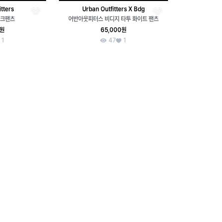
tters
Urban Outfitters X Bdg
워크팬츠
어반아웃피터스 비디지 타투 화이트 팬츠
0원
65,000원
1
47
1