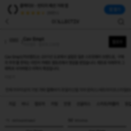
카브엠트(Cav Empt)
콜렉티브 - 빈티지 패션 거래 앱
Cav Empt(카브엠트)는 2011년 도쿄에서 설립된 일본 스트릿웨어 브랜드로, '구매자 주의'를 뜻하는 라틴어 카베트 엠토르에서 영감을 받았습니다. 레트로 미래주의
앱 열기
(50만+)
Cav Empt
팔로우
카브엠트 · 팔로워 235명
Cav Empt(카브엠트)는 2011년 도쿄에서 설립된 일본 스트릿웨어 브랜드로, '구매
자 주의'를 뜻하는 라틴어 카베트 엠토르에서 영감을 받았습니다. 레트로 미래주의 그
래픽과 사이버펑크 미학이 특징입니다.
더보기
전체
아우터
상의
가방
기타 잡화
바지
쥬얼리
신발
치마
원피스/세트
라이프스타일
Et
지갑
비니
캡모자
키링
안경
선글라스
스카프/머플러
장
clothsupvintage2
kittoshop