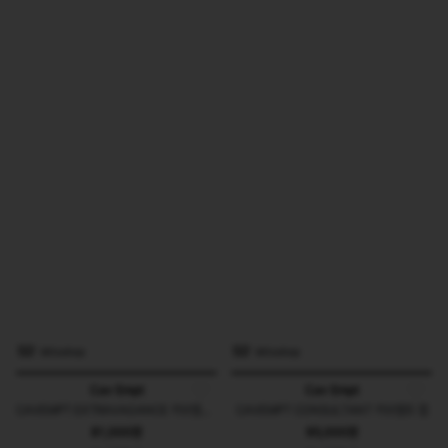
kittoshop
kittoshop
Cav Empt
Cav Empt
CAVEMPT EXTRAVAGANCE 카브엠트 캡
CAVEMPT CONSULTANT 카브엠트 캡
81,000원
95,000원