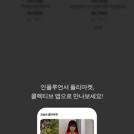
Cav Empt
Cav Empt
카브엠트 버킷햇(OS)
CAVEMPT C.E LOW CAP 카브엠트 로우 캡
50,000원
83,700원
13
1
60
0
새상품
인플루언서 플리마켓,
콜렉티브 앱으로 만나보세요!