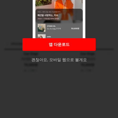
oldcompany
ps2n64
앱 다운로드
Cav Empt
Cav Empt
카브엠트 버킷햇
카브엠트모자
괜찮아요, 모바일 웹으로 볼게요
70,000원
70,000원
22
0
41
1