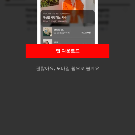
Ferragamo
Ferragamo
페레가모 니트
페레가모 니트
153,000원
155,000원
27
0
20
0
앱 다운로드
괜찮아요, 모바일 웹으로 볼게요