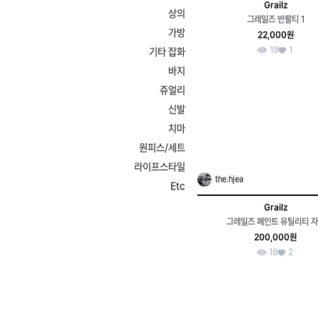
Grailz
상의
그레일즈 반팔티 1
가방
22,000원
18
1
기타 잡화
바지
쥬얼리
신발
치마
원피스/세트
라이프스타일
the.hjea
Etc
Grailz
그레일즈 페인트 유틸리티 
200,000원
16
2