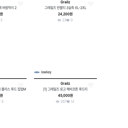
Grailz
 바람막이 2
그레일즈 반팔티 3실측 XL-2XL
0원
24,200원
3
23
0
lowkey
Grailz
 플리스 후드 집업M
[1] 그레일즈 로고 헤비코튼 후드티
0원
45,000원
5
267
12