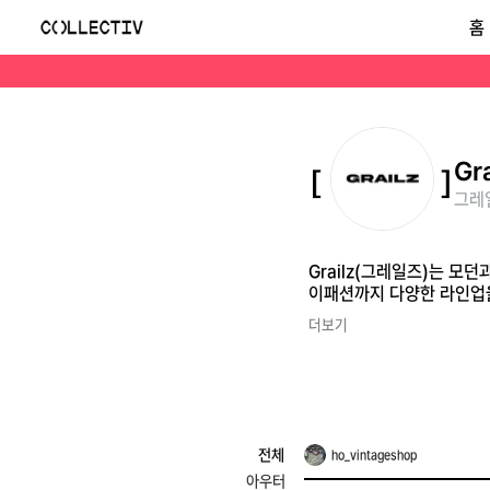
그레일즈(Grailz)
홈
Grailz(그레일즈)는 모던과 레트로를 혼합한 한국 스트릿웨어 브랜드로, 실험적인 미학과 고급스러운 원단 기법으로 차별화됩니다. 미니멀한 스타일부터 하이패션까지
Gra
그레일
Grailz(그레일즈)는 
이패션까지 다양한 라인업
더보기
전체
ho_vintageshop
아우터