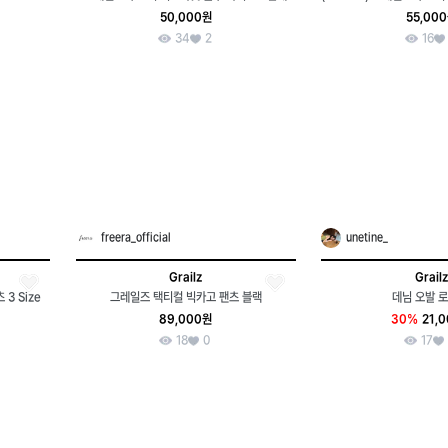
50,000원
55,00
34
2
16
freera_official
unetine_
Grailz
Grailz
3 Size
그레일즈 택티컬 빅카고 팬츠 블랙
데님 오발 로
89,000원
30%
21,
18
0
17