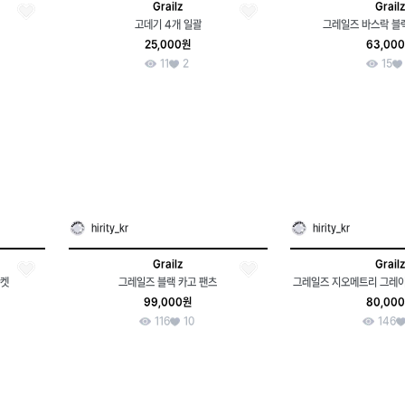
Grailz
Grailz
고데기 4개 일괄
그레일즈 바스락 블랙
25,000원
63,00
11
2
15
hirity_kr
hirity_kr
Grailz
Grailz
자켓
그레일즈 블랙 카고 팬츠
그레일즈 지오메트리 그레이
99,000원
80,00
116
10
146