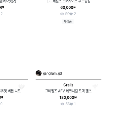
봄버자켓(2)
L)그레일즈 오버사이즈 후드집업
0원
60,000원
2
90
2
새상품
gangnam_gd
Grailz
우유맛 버튼 니트
그레일즈 AFV 테크니컬 트랙 팬츠
0원
180,000원
0
53
1