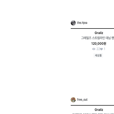
the.hjea
Grailz
그레일즈 스트림라인 데님 
120,000원
22
1
새상품
free_out
Grailz