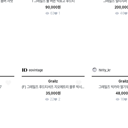
 봄버 자켓
1 그레일즈 풀 버튼 빅로고 후드티
그레일즈 멀티지퍼 
90,000원
200,00
63
1
46
eovintage
hirity_kr
Grailz
Grailz
7
(F) 그레일즈 후드티셔츠 지오메트리 블루 박시 2사이즈-170C7
그레일즈 빅카라 딸기
35,000원
48,00
22
2
16