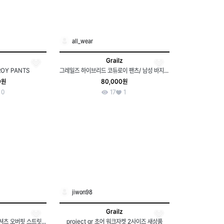
all_wear
Grailz
ROY PANTS
그레일즈 하이브리드 코듀로이 팬츠/ 남성 바지/ 남자 바지
0원
80,000원
0
17
1
jiwon98
Grailz
(XL-2XL) 그레일즈 후드티셔츠 오버핏 스트릿 그레이-16B97
project gr 초어 워크자켓 2사이즈 새상품