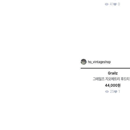
41
0
ho_vintageshop
Grailz
그레일즈 지오메트리 후드티 
44,000원
25
1