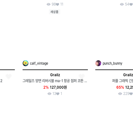
98
11
54
새상품
calf_vintage
punch_bunny
Grailz
Grailz
2
그레일즈 양면 리버시블 ma-1 항공 점퍼 코튼 워시드 지퍼 봄버 블루종
퍼플 그래픽 
2%
127,000원
65%
12,
13
1
229