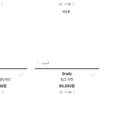
1
30
3
새상품
____i
Grailz
긴팔티셔츠
워크 자켓
250원
90,000원
17
40
1