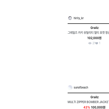
hirity_kr
Grailz
102,000원
21
1
sunofbeach
Grailz
43%
100,000원