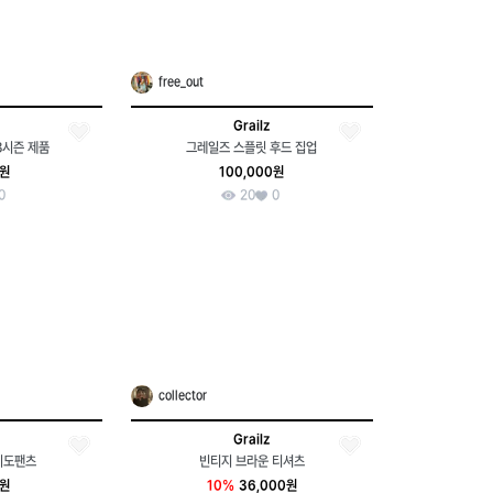
free_out
Grailz
3시즌 제품
그레일즈 스플릿 후드 집업
0원
100,000원
0
20
0
collector
Grailz
이도팬츠
빈티지 브라운 티셔츠
0원
10%
36,000원