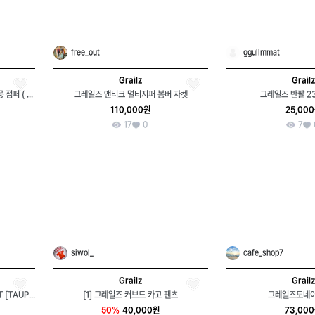
free_out
ggullmmat
Grailz
Grailz
그레일즈 카키 유틸리티 멀티 포켓 항공 점퍼 ( 발매가 299000원 )
그레일즈 앤티크 멀티지퍼 봄버 자켓
그레일즈 반팔 2
110,000원
25,00
17
0
7
siwol_
cafe_shop7
Grailz
Grailz
MULTI ZIPPER BOMBER JACKET [TAUPE]
[1] 그레일즈 커브드 카고 팬츠
그레일즈토네
50%
40,000원
73,00