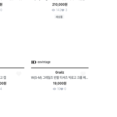
0원
210,000원
0
142
3
새상품
eovintage
Grailz
고 캡
W(S-M) 그레일즈 반팔 티셔츠 빅로고 크롭 베이지 스트릿-7F22
000원
19,000원
4
10
0