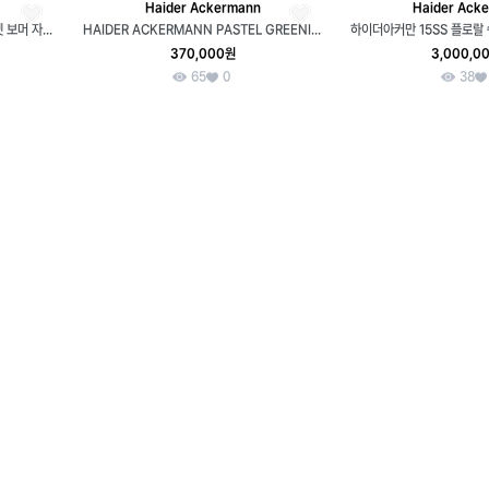
Haider Ackermann
Haider Ack
새상품)17FW 하이더아커만 퀄팅 벨벳 보머 자켓 흥정가능
HAIDER ACKERMANN PASTEL GREENISH YELLOW JAQUARD JACKET W FLOWER OR STAR LIKE PATTERNS ALLOVER
370,000원
3,000,0
65
0
38