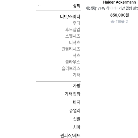
Haider Ackermann
상의
850,000원
니트/스웨터
116
2
후디
후드집업
스웻셔츠
티셔츠
긴팔티셔츠
셔츠
블라우스
슬리브리스
기타
가방
기타 잡화
바지
쥬얼리
신발
치마
원피스/세트