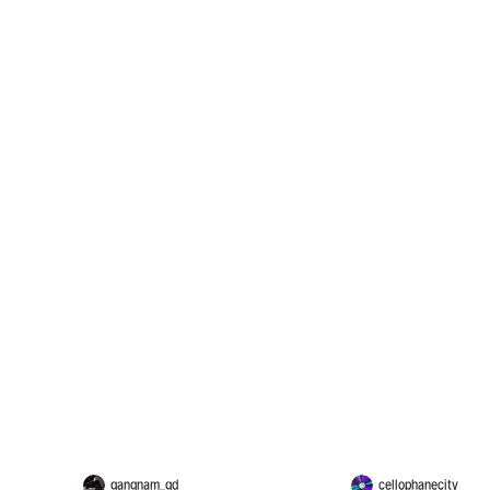
gangnam_gd
cellophanecity