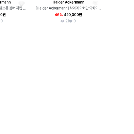
ermann
Haider Ackermann
하이더아커만 15SS 플로랄 쉐브론 봄버 자켓 블루종
[Haider Ackermann] 하이더 아커만 아카이브 실크 테일러드 재킷
00원
46%
420,000원
0
21
0