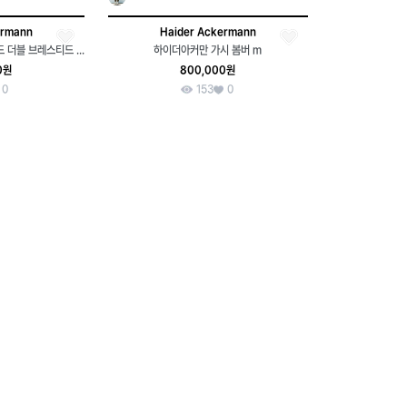
ermann
Haider Ackermann
하이더아커만 15fw 체커보드 더블 브레스티드 울 코트
하이더아커만 가시 봄버 m
0원
800,000원
0
153
0